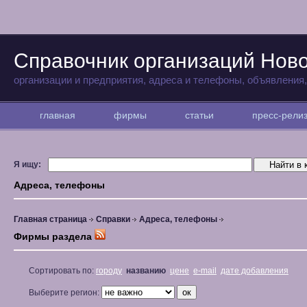
Справочник организаций Нов
организации и предприятия, адреса и телефоны, объявления
главная
фирмы
статьи
пресс-рел
Я ищу:
Адреса, телефоны
Главная страница
Справки
Адреса, телефоны
Фирмы раздела
Сортировать по:
городу
названию
цене
e-mail
дате добавления
Выберите регион: