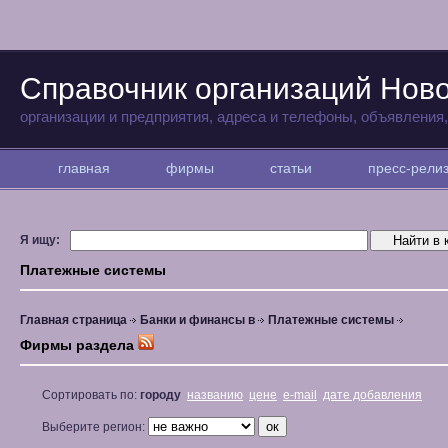
Справочник организаций Нов
организации и предприятия, адреса и телефоны, объявления
главная
фирмы
статьи
пресс-рел
Я ищу:
Платежные системы
Главная страница
Банки и финансы в
Платежные системы
Фирмы раздела
Сортировать по:
городу
названию
цене
e-mail
дате добавления
Выберите регион: