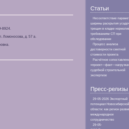
Статьи
Несоответствие параме
ширины раскрытия усадо
9-8924.
трещин в кладке нормат
требованиям СП при
. Ломоносова, д. 57 а.
обследовании
Процесс анализа
овна.
достоверности сметной
стоимости проекта
Расчётное сопоставлен
«проект—факт—нагрузка»
судебной строительной
экспертизе
Пресс-релизы
29-05-2026 Экспортный
потенциал Новосибирско
области: как регион разви
международное
сотрудничество
29-05-