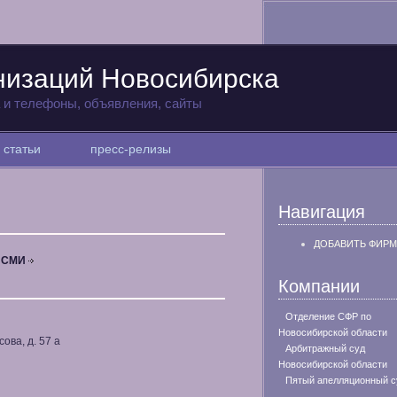
низаций Новосибирска
а и телефоны, объявления, сайты
статьи
пресс-релизы
Навигация
ДОБАВИТЬ ФИРМ
, СМИ
Компании
Отделение СФР по
Новосибирской области
ова, д. 57 а
Арбитражный суд
Новосибирской области
Пятый апелляционный с