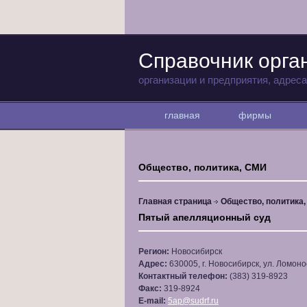
Справочник орга
организации и предприятия, адрес
главная
фирмы
Общество, политика, СМИ
Главная страница
Общество, политика
Пятый апелляционный суд
Регион:
Новосибирск
Адрес:
630005, г. Новосибирск, ул. Ломонос
Контактный телефон:
(383) 319-8923
Факс:
319-8924
E-mail:
5ap@sudrf.ru