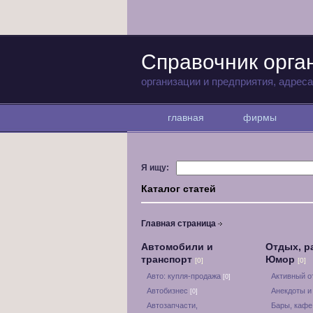
Справочник орга
организации и предприятия, адрес
главная
фирмы
Я ищу:
Каталог статей
Главная страница
Автомобили и
Отдых, р
транспорт
Юмор
[0]
[0]
Авто: купля-продажа
Активный 
[0]
Автобизнес
Анекдоты и
[0]
Автозапчасти,
Бары, кафе