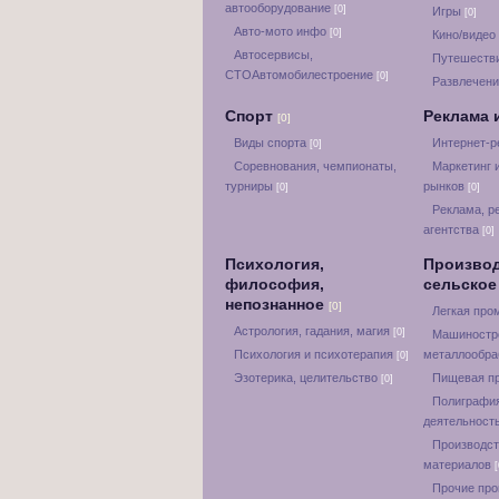
автооборудование
[0]
Игры
[0]
Авто-мото инфо
[0]
Кино/видео
Автосервисы,
Путешестви
СТОАвтомобилестроение
[0]
Развлечени
Спорт
Реклама 
[0]
Виды спорта
Интернет-
[0]
Соревнования, чемпионаты,
Маркетинг 
турниры
рынков
[0]
[0]
Реклама, р
агентства
[0]
Психология,
Производ
философия,
сельское
непознанное
[0]
Легкая пр
Астрология, гадания, магия
[0]
Машиностр
Психология и психотерапия
металлообра
[0]
Эзотерика, целительство
Пищевая п
[0]
Полиграфия
деятельност
Производст
материалов
[
Прочие пр