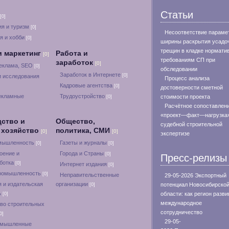
Статьи
[0]
я и туризм
[0]
Несоответствие параме
я и хобби
[0]
ширины раскрытия усадо
трещин в кладке нормат
и маркетинг
Работа и
[0]
требованиям СП при
заработок
[0]
реклама, SEO
[0]
обследовании
Заработок в Интернете
[0]
и исследования
Процесс анализа
Кадровые агентства
[0]
достоверности сметной
екламные
Трудоустройство
стоимости проекта
[0]
Расчётное сопоставлен
«проект—факт—нагрузка»
ство и
Общество,
судебной строительной
 хозяйство
политика, СМИ
[0]
[0]
экспертизе
омышленность
Газеты и журналы
[0]
[0]
оение и
Города и Страны
[0]
Пресс-релизы
ботка
[0]
Интернет издания
[0]
ромышленность
[0]
Неправительственные
29-05-2026 Экспортный
 и издательская
организации
потенциал Новосибирско
[0]
ь
области: как регион разви
[0]
международное
во строительных
сотрудничество
0]
29-05-
омышленные