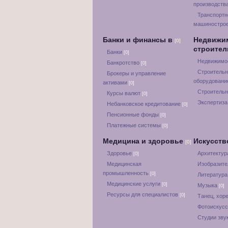
производств
Транспортн
машиностро
Банки и финансы в
Недвижи
[0]
строите
Банки
[0]
Недвижимос
Банкротство
[0]
Строительн
Брокеры и управление
оборудован
активами
[0]
Строительн
Курсы валют
[0]
Экспертиза
Небанковское кредитование
[0]
Пенсионные фонды
[0]
Платежные системы
[0]
Медицина и здоровье
Искусств
[0]
Здоровье
Архитектур
[0]
Медицинская
Изобразите
промышленность
[0]
Литератур
Медицинские услуги
[0]
Музыка
[0]
Ресурсы для специалистов
[0]
Танец, хор
Фотоискус
Студии зву