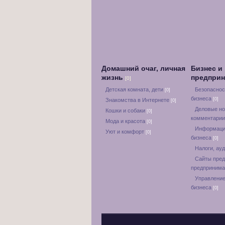
Домашний очаг, личная
Бизнес и
жизнь
предпри
[0]
Детская комната, дети
Безопаснос
[0]
бизнеса
[0]
Знакомства в Интернете
[0]
Деловые но
Кошки и собаки
[0]
комментари
Мода и красота
[0]
Информаци
Уют и комфорт
[0]
бизнеса
[0]
Налоги, ауд
Сайты пред
предприним
Управление
бизнеса
[0]