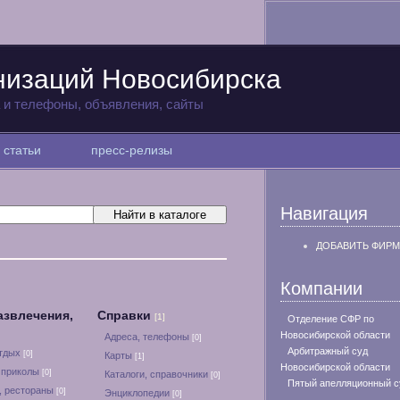
низаций Новосибирска
а и телефоны, объявления, сайты
статьи
пресс-релизы
Навигация
ДОБАВИТЬ ФИРМ
Компании
азвлечения,
Справки
[1]
Отделение СФР по
Новосибирской области
Адреса, телефоны
[0]
Арбитражный суд
отдых
[0]
Карты
[1]
Новосибирской области
 приколы
[0]
Каталоги, справочники
[0]
Пятый апелляционный с
, рестораны
[0]
Энциклопедии
[0]