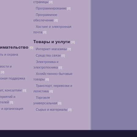
страницы
[0]
Программирование
[0]
Программное
обеспечение
[0]
Хостинг и электронная
почта
[0]
Товары и услуги
[0]
нимательство
[0]
Интернет-магазины
[0]
ть и охрана
Средства связи
[0]
Электроника и
вости и
электротехника
[0]
и
[0]
Хозяйственно-бытовые
оная поддержка
товары
[0]
Транспорт, перевозки и
ит, консалтинг
[0]
логистика
[0]
приятий и
Торговля
ателей
[0]
универсальная
[0]
 и организация
Сырье и материалы
[0]