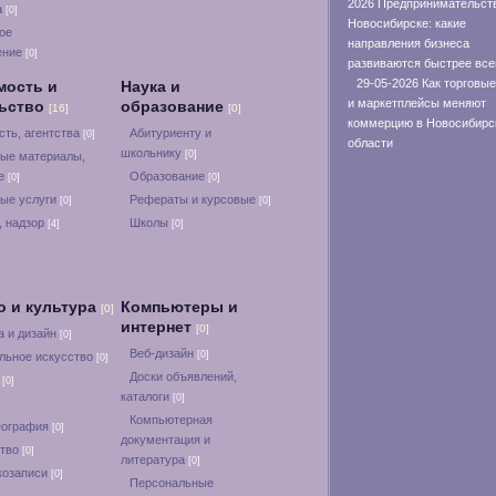
2026 Предпринимательст
а
[0]
Новосибирске: какие
ое
направления бизнеса
ение
[0]
развиваются быстрее все
29-05-2026 Как торговые
мость и
Наука и
и маркетплейсы меняют
льство
образование
[16]
[0]
коммерцию в Новосибирс
ть, агентства
Абитуриенту и
[0]
области
школьнику
[0]
ые материалы,
ие
Образование
[0]
[0]
ые услуги
Рефераты и курсовые
[0]
[0]
, надзор
Школы
[4]
[0]
о и культура
Компьютеры и
[0]
интернет
[0]
а и дизайн
[0]
Веб-дизайн
[0]
льное искусство
[0]
Доски объявлений,
а
[0]
каталоги
[0]
Компьютерная
еография
[0]
документация и
ство
[0]
литература
[0]
козаписи
[0]
Персональные