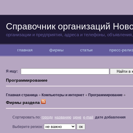
Справочник организаций Нов
организации и предприятия, адреса и телефоны, объявления
главная
фирмы
статьи
пресс-рел
Я ищу:
Программирование
Главная страница
Компьютеры и интернет
Программирование
Фирмы раздела
Сортировать по:
городу
названию
цене
e-mail
дате добавления
Выберите регион: