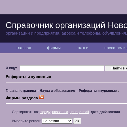
Справочник организаций Нов
организации и предприятия, адреса и телефоны, объявления
главная
фирмы
статьи
пресс-рел
Я ищу:
Рефераты и курсовые
Главная страница
Наука и образование
Рефераты и курсовые
Фирмы раздела
Сортировать по:
городу
названию
цене
e-mail
дате добавления
Выберите регион: