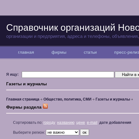
Справочник организаций Нов
организации и предприятия, адреса и телефоны, объявления
главная
фирмы
статьи
пресс-рел
Я ищу:
Газеты и журналы
Главная страница
Общество, политика, СМИ
Газеты и журналы
Фирмы раздела
Сортировать по:
городу
названию
цене
e-mail
дате добавления
Выберите регион: