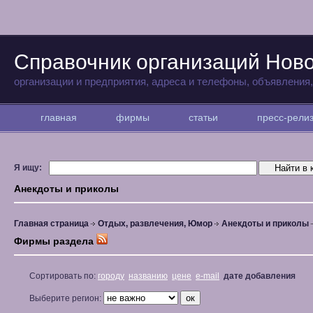
Справочник организаций Нов
организации и предприятия, адреса и телефоны, объявления
главная
фирмы
статьи
пресс-рел
Я ищу:
Анекдоты и приколы
Главная страница
Отдых, развлечения, Юмор
Анекдоты и приколы
Фирмы раздела
Сортировать по:
городу
названию
цене
e-mail
дате добавления
Выберите регион: