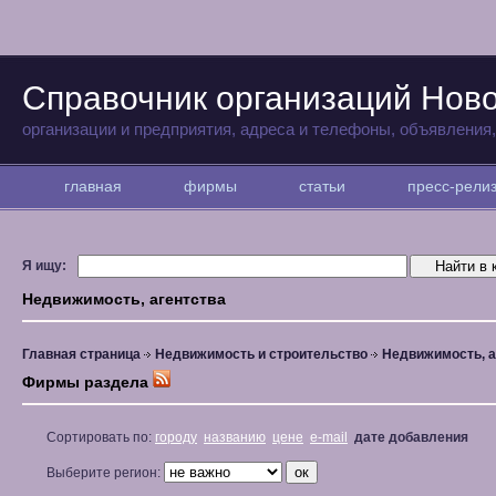
Справочник организаций Нов
организации и предприятия, адреса и телефоны, объявления
главная
фирмы
статьи
пресс-рел
Я ищу:
Недвижимость, агентства
Главная страница
Недвижимость и строительство
Недвижимость, а
Фирмы раздела
Сортировать по:
городу
названию
цене
e-mail
дате добавления
Выберите регион: