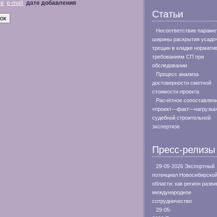
не
e-mail
дате добавления
Статьи
Несоответствие параме
ширины раскрытия усадо
трещин в кладке нормат
требованиям СП при
обследовании
Процесс анализа
достоверности сметной
стоимости проекта
Расчётное сопоставлен
«проект—факт—нагрузка»
судебной строительной
экспертизе
Пресс-релизы
29-05-2026 Экспортный
потенциал Новосибирско
области: как регион разви
международное
сотрудничество
29-05-