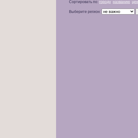
Сортировать по:
городу
названию
це
Выберите регион: