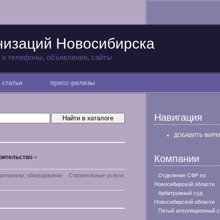
низаций Новосибирска
а и телефоны, объявления, сайты
статьи
пресс-релизы
Навигация
ДОБАВИТЬ ФИРМ
Компании
оительство
атериалы, оборудование
Строительные услуги
Отделение СФР по
Новосибирской области
Арбитражный суд
Новосибирской области
Пятый апелляционный с